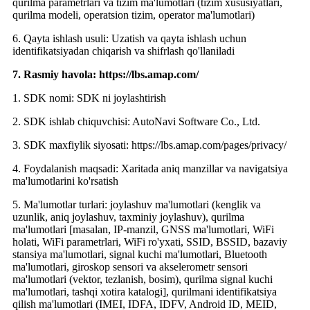
qurilma parametrlari va tizim ma'lumotlari (tizim xususiyatlari,
qurilma modeli, operatsion tizim, operator ma'lumotlari)
6. Qayta ishlash usuli: Uzatish va qayta ishlash uchun
identifikatsiyadan chiqarish va shifrlash qo'llaniladi
7. Rasmiy havola: https://lbs.amap.com/
1. SDK nomi: SDK ni joylashtirish
2. SDK ishlab chiquvchisi: AutoNavi Software Co., Ltd.
3. SDK maxfiylik siyosati: https://lbs.amap.com/pages/privacy/
4. Foydalanish maqsadi: Xaritada aniq manzillar va navigatsiya
ma'lumotlarini ko'rsatish
5. Ma'lumotlar turlari: joylashuv ma'lumotlari (kenglik va
uzunlik, aniq joylashuv, taxminiy joylashuv), qurilma
ma'lumotlari [masalan, IP-manzil, GNSS ma'lumotlari, WiFi
holati, WiFi parametrlari, WiFi ro'yxati, SSID, BSSID, bazaviy
stansiya ma'lumotlari, signal kuchi ma'lumotlari, Bluetooth
ma'lumotlari, giroskop sensori va akselerometr sensori
ma'lumotlari (vektor, tezlanish, bosim), qurilma signal kuchi
ma'lumotlari, tashqi xotira katalogi], qurilmani identifikatsiya
qilish ma'lumotlari (IMEI, IDFA, IDFV, Android ID, MEID,