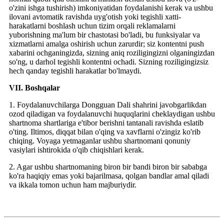
o'zini ishga tushirish) imkoniyatidan foydalanishi kerak va ushbu
ilovani avtomatik ravishda uyg'otish yoki tegishli xatti-
harakatlarni boshlash uchun tizim orqali reklamalarni
yuborishning ma'lum bir chastotasi bo'ladi, bu funksiyalar va
xizmatlarni amalga oshirish uchun zarurdir; siz kontentni push
xabarini ochganingizda, sizning aniq roziligingizni olganingizdan
so'ng, u darhol tegishli kontentni ochadi. Sizning roziligingizsiz
hech qanday tegishli harakatlar bo'lmaydi.
VII. Boshqalar
1. Foydalanuvchilarga Dongguan Dali shahrini javobgarlikdan
ozod qiladigan va foydalanuvchi huquqlarini cheklaydigan ushbu
shartnoma shartlariga e'tibor berishni tantanali ravishda eslatib
o'ting. Iltimos, diqqat bilan o'qing va xavflarni o'zingiz ko'rib
chiqing. Voyaga yetmaganlar ushbu shartnomani qonuniy
vasiylari ishtirokida o'qib chiqishlari kerak.
2. Agar ushbu shartnomaning biron bir bandi biron bir sababga
ko'ra haqiqiy emas yoki bajarilmasa, qolgan bandlar amal qiladi
va ikkala tomon uchun ham majburiydir.