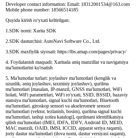
Developer contact information: Email: 18312001534@163.com
Mobile phone number: 18566514185
Quyida kirish ro'yxati keltirilgan:
1.SDK nomi: Xarita SDK
2.SDK dasturchisi: AutoNavi Software Co., Ltd.
3.SDK maxfiylik siyosati: https://lbs.amap.com/pages/privacy/
4. Foydalanish maqsadi: Xaritada aniq manzillar va navigatsiya
ma'lumotlarini ko'rsatish
5. Ma'lumotlar turlari: joylashuv ma'lumotlari (kenglik va
uzunlik, aniq joylashuv, taxminiy joylashuv), qurilma
ma'lumotlari [masalan, IP-manzil, GNSS ma'lumotlari, WiFi
holati, WiFi parametrlari, WiFi ro'yxati, SSID, BSSID, bazaviy
stansiya ma'lumotlari, signal kuchi ma'lumotlari, Bluetooth
ma'lumotlari, giroskop sensori va akselerometr sensori
ma'lumotlari (vektor, tezlanish, bosim), qurilma signal kuchi
ma'lumotlari, tashqi xotira katalogi], qurilmani identifikatsiya
qilish ma'lumotlari (IMEI, IDFA, IDFV, Android ID, MEID,
MAC manzili, OAID, IMSI, ICCID, apparat seriya raqami),
joriy dastur ma'lumotlari (ilova nomi, dastur versiyasi raqami),