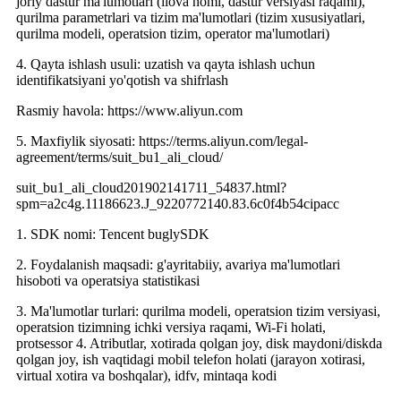
joriy dastur ma'lumotlari (ilova nomi, dastur versiyasi raqami),
qurilma parametrlari va tizim ma'lumotlari (tizim xususiyatlari,
qurilma modeli, operatsion tizim, operator ma'lumotlari)
4. Qayta ishlash usuli: uzatish va qayta ishlash uchun
identifikatsiyani yo'qotish va shifrlash
Rasmiy havola: https://www.aliyun.com
5. Maxfiylik siyosati: https://terms.aliyun.com/legal-
agreement/terms/suit_bu1_ali_cloud/
suit_bu1_ali_cloud201902141711_54837.html?
spm=a2c4g.11186623.J_9220772140.83.6c0f4b54cipacc
1. SDK nomi: Tencent buglySDK
2. Foydalanish maqsadi: g'ayritabiiy, avariya ma'lumotlari
hisoboti va operatsiya statistikasi
3. Ma'lumotlar turlari: qurilma modeli, operatsion tizim versiyasi,
operatsion tizimning ichki versiya raqami, Wi-Fi holati,
protsessor 4. Atributlar, xotirada qolgan joy, disk maydoni/diskda
qolgan joy, ish vaqtidagi mobil telefon holati (jarayon xotirasi,
virtual xotira va boshqalar), idfv, mintaqa kodi