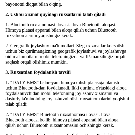
bayonotni diqqat bilan o'qing.
2. Ushbu xizmat quyidagi ruxsatlarni talab qiladi
1. Bluetooth ruxsatnomasi ilovasi. Ilova Bluetooth aloqasi.
Himoya platasi apparati bilan aloqa qilish uchun Bluetooth
ruxsatnomalarini yoqishingiz kerak.
2. Geografik joylashuv ma'lumotlari. Sizga xizmatlar ko'rsatish
uchun biz qurilmangizning geografik joylashuvi va joylashuvga
oid ma'lumotlarni mobil telefoningizda va IP-manzilingiz orqali
saqlash orqali olishimiz mumkin.
3. Ruxsatdan foydalanish tavsifi
1. "DALY BMS" batareyani himoya qilish platasiga ulanish
uchun Bluetooth-dan foydalanadi. Ikki qurilma o'rtasidagi aloqa
foydalanuvchidan mobil telefonning joylashuv xizmatini va
dasturiy ta'minotning joylashuvni olish ruxsatnomalarini yoqishni
talab qiladi;
2. "DALY BMS" Bluetooth ruxsatnomasi ilovasi. Ilova
Bluetooth aloqasi bo'lib, himoya platasi apparati bilan aloqa
qilish uchun Bluetooth ruxsatnomasini ochishingiz kerak.