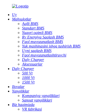
Uy
Mahsulotlar
Aqlli BMS
Standart BMS
Yuqori oqimli BMS
Rv Energiya Saqlash BMS
Faol muvozanatlash BMS
Yuk mashinasini ishga tushirish BMS
Uyni saqlash BMS
Faol muvozanatlashtiruvchi
Daly Charger
Aksessuarlar
Daly Charger
500 Vt
1000 Vt
1500 Vt
Ilovalar
Yangiliklar
Kompaniya yangiliklari
Sanoat yangiliklari
Biz haqimizda
VR fabrikasi