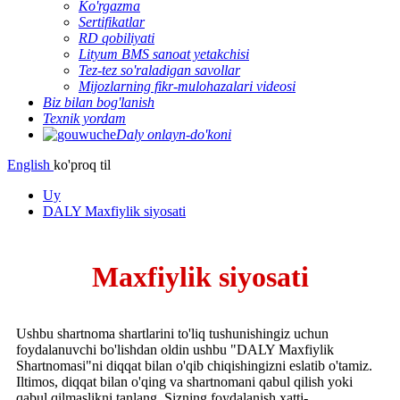
Ko'rgazma
Sertifikatlar
RD qobiliyati
Lityum BMS sanoat yetakchisi
Tez-tez so'raladigan savollar
Mijozlarning fikr-mulohazalari videosi
Biz bilan bog'lanish
Texnik yordam
Daly onlayn-do'koni
English
ko'proq til
Uy
DALY Maxfiylik siyosati
Maxfiylik siyosati
Ushbu shartnoma shartlarini to'liq tushunishingiz uchun
foydalanuvchi bo'lishdan oldin ushbu "DALY Maxfiylik
Shartnomasi"ni diqqat bilan o'qib chiqishingizni eslatib o'tamiz.
Iltimos, diqqat bilan o'qing va shartnomani qabul qilish yoki
qabul qilmaslikni tanlang. Sizning foydalanish xatti-