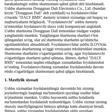
harakatlaringiz ushbu shartnomani qabul qilish deb hisoblanadi.
Ushbu shartnoma Dongguan Dali Electronics Co., Ltd. (bundan
keyin "Dongguan Dali" deb yuritiladi) va foydalanuvchilar
o'rtasida "DALY BMS" dasturiy ta'minot xizmatiga oid huquq va
majburiyatlarni belgilaydi. "Foydalanuvchi" ushbu dasturiy
ta'minotdan foydalanuvchi shaxs yoki kompaniyani anglatadi.
Ushbu shartnoma Dongguan Dali tomonidan istalgan vaqtda
yangilanishi mumkin. Yangilangan shartnoma shartlari e'lon
qilingandan so'ng, ular asl shartnoma shartlarini qo'shimcha
ogohlantirishsiz almashtiradi. Foydalanuvchilar ushbu ILOVAda
shartnoma shartlarining so'nggi versiyasini tekshirishlari mumkin.
Shartnoma shartlarini o'zgartirgandan so'ng, agar foydalanuvchi
o'zgartirilgan shartlarni qabul qilmasa, iltimos, darhol "DALY
BMS" tomonidan taqdim etiladigan xizmatlardan foydalanishni
to'xtating. Foydalanuvchining xizmatdan foydalanishda davom
etishi o'zgartirilgan shartnomani qabul qilgan hisoblanadi.
1. Maxfiylik siyosati
Ushbu xizmatdan foydalanishingiz davomida biz sizning
joylashuvingiz haqidagi ma'lumotlarni quyidagi usullar bilan
to'plashimiz mumkin. Ushbu bayonotda ushbu holatlarda
ma'lumotlardan foydalanish tushuntirilgan. Ushbu xizmat sizning
shaxsiy maxfiyligingizni himoya qilishga katta ahamiyat beradi.
Iltimos, ushbu xizmatdan foydalanishdan oldin quyidagi