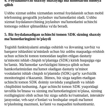
4. Foydalanuvchi shaxsiy maxfiyligi ma'lumotlarini himoya
qilish
Ushbu xizmat ushbu xizmatdan normal foydalanish uchun mobil
telefonning geografik joylashuv ma'lumotlarini oladi. Ushbu
xizmat foydalanuvchining joylashuv ma'lumotlarini uchinchi
tomonga oshkor qilmaslikka va'da beradi.
5. Biz foydalanadigan uchinchi tomon SDK sizning shaxsiy
ma'lumotlaringizni to'playdi
Tegishli funktsiyalarni amalga oshirish va ilovaning xavfsiz va
barqaror ishlashini ta'minlash uchun biz ushbu maqsadga erishish
uchun uchinchi tomon tomonidan taqdim etilgan dasturiy
ta'minotni ishlab chiqish to'plamiga (SDK) kirish huquqiga ega
bo'lamiz. Ma'lumotlar xavfsizligini himoya qilish uchun
hamkorlarimizdan ma'lumot oladigan dasturiy ta'minot
vositalarini ishlab chiqish to'plamida (SDK) qat'iy xavfsizlik
monitoringini o'tkazamiz. Iltimos, biz sizga taqdim etadigan
uchinchi tomon SDK doimiy ravishda yangilanib va ​​ishlab
chiqilishini tushuning. Agar uchinchi tomon SDK yuqoridagi
tavsifda bo'lmasa va sizning ma'lumotlaringizni to'plasa, sizning
roziligingizni olish uchun biz sizga sahifa ko'rsatmalari, interaktiv
jarayonlar, veb-sayt e'lonlari va boshqalar orqali ma'lumot
to'plashning mazmuni, ko'lami va maqsadini tushuntiramiz.