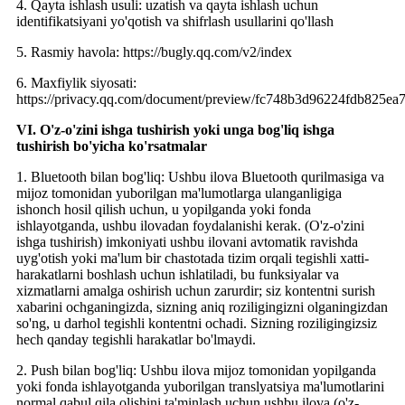
4. Qayta ishlash usuli: uzatish va qayta ishlash uchun
identifikatsiyani yo'qotish va shifrlash usullarini qo'llash
5. Rasmiy havola: https://bugly.qq.com/v2/index
6. Maxfiylik siyosati:
https://privacy.qq.com/document/preview/fc748b3d96224fdb825e
VI. O'z-o'zini ishga tushirish yoki unga bog'liq ishga
tushirish bo'yicha ko'rsatmalar
1. Bluetooth bilan bog'liq: Ushbu ilova Bluetooth qurilmasiga va
mijoz tomonidan yuborilgan ma'lumotlarga ulanganligiga
ishonch hosil qilish uchun, u yopilganda yoki fonda
ishlayotganda, ushbu ilovadan foydalanishi kerak. (O'z-o'zini
ishga tushirish) imkoniyati ushbu ilovani avtomatik ravishda
uyg'otish yoki ma'lum bir chastotada tizim orqali tegishli xatti-
harakatlarni boshlash uchun ishlatiladi, bu funksiyalar va
xizmatlarni amalga oshirish uchun zarurdir; siz kontentni surish
xabarini ochganingizda, sizning aniq roziligingizni olganingizdan
so'ng, u darhol tegishli kontentni ochadi. Sizning roziligingizsiz
hech qanday tegishli harakatlar bo'lmaydi.
2. Push bilan bog'liq: Ushbu ilova mijoz tomonidan yopilganda
yoki fonda ishlayotganda yuborilgan translyatsiya ma'lumotlarini
normal qabul qila olishini ta'minlash uchun ushbu ilova (o'z-