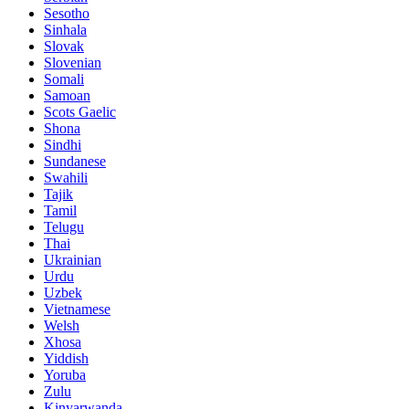
Sesotho
Sinhala
Slovak
Slovenian
Somali
Samoan
Scots Gaelic
Shona
Sindhi
Sundanese
Swahili
Tajik
Tamil
Telugu
Thai
Ukrainian
Urdu
Uzbek
Vietnamese
Welsh
Xhosa
Yiddish
Yoruba
Zulu
Kinyarwanda