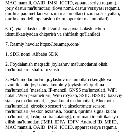
MAC manzili, OAID, IMSI, ICCID, apparat seriya raqami),
joriy dastur ma'lumotlari (ilova nomi, dastur versiyasi raqami),
qurilma parametrlari va tizim ma'lumotlari (tizim xususiyatlari,
qurilma modeli, operatsion tizim, operator ma'lumotlari)
6. Qayta ishlash usuli: Uzatish va qayta ishlash uchun
identifikatsiyadan chiqarish va shifrlash qo'llaniladi
7. Rasmiy havola: https://lbs.amap.com/
1. SDK nomi: Alibaba SDK
2. Foydalanish maqsadi: joylashuv ma'lumotlarini olish,
ma'lumotlarni shaffof uzatish
3. Ma'lumotlar turlari: joylashuv ma'lumotlari (kenglik va
uzunlik, aniq joylashuv, taxminiy joylashuv), qurilma
ma'lumotlari [masalan, IP-manzil, GNSS ma'lumotlari, WiFi
holati, WiFi parametrlari, WiFi ro'yxati, SSID, BSSID, bazaviy
stansiya ma'lumotlari, signal kuchi ma'lumotlari, Bluetooth
ma'lumotlari, giroskop sensori va akselerometr sensori
ma'lumotlari (vektor, tezlanish, bosim), qurilma signal kuchi
ma'lumotlari, tashqi xotira katalogi], qurilmani identifikatsiya
qilish ma'lumotlari (IMEI, IDFA, IDFV, Android ID, MEID,
MAC manzili, OAID, IMSI, ICCID, apparat seriya raqami),