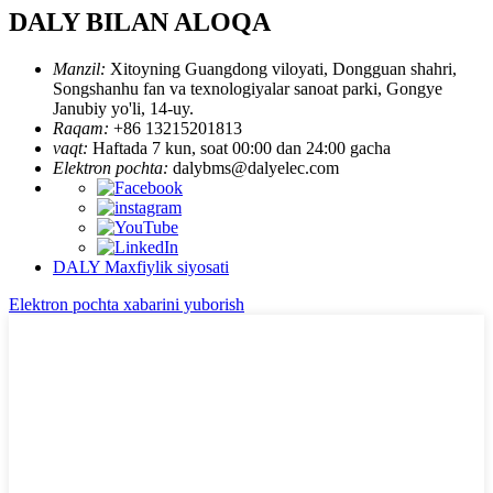
DALY BILAN ALOQA
Manzil:
Xitoyning Guangdong viloyati, Dongguan shahri,
Songshanhu fan va texnologiyalar sanoat parki, Gongye
Janubiy yo'li, 14-uy.
Raqam:
+86 13215201813
vaqt:
Haftada 7 kun, soat 00:00 dan 24:00 gacha
Elektron pochta:
dalybms@dalyelec.com
DALY Maxfiylik siyosati
Elektron pochta xabarini yuborish